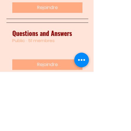
Rejoindre
Questions and Answers
Public
·
51 membres
Rejoindre
Stiching together
Public
·
7 amis
Rejoindre