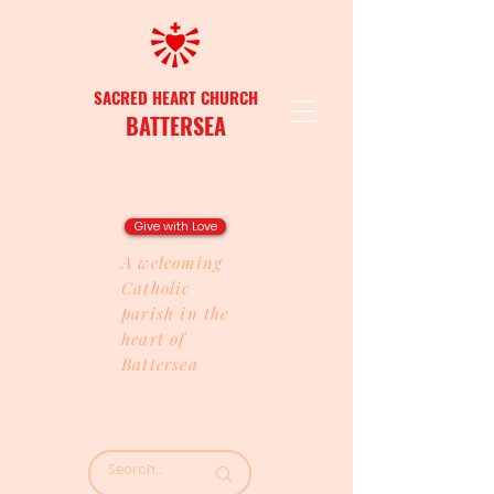
SACRED HEART CHURCH
BATTERSEA
Give with Love
A welcoming
Catholic
parish in the
heart of
Battersea